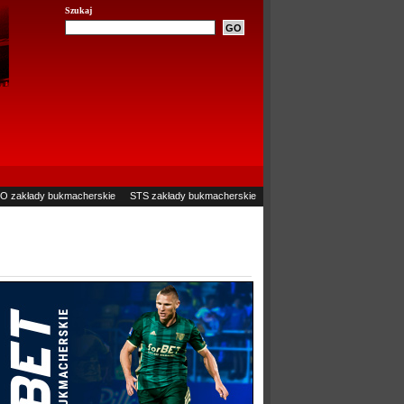
Szukaj
O zakłady bukmacherskie
STS zakłady bukmacherskie