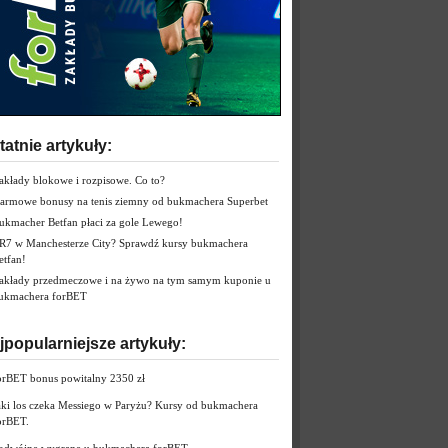
tatnie artykuły:
akłady blokowe i rozpisowe. Co to?
armowe bonusy na tenis ziemny od bukmachera Superbet
ukmacher Betfan płaci za gole Lewego!
R7 w Manchesterze City? Sprawdź kursy bukmachera
etfan!
akłady przedmeczowe i na żywo na tym samym kuponie u
ukmachera forBET
jpopularniejsze artykuły:
orBET bonus powitalny 2350 zł
aki los czeka Messiego w Paryżu? Kursy od bukmachera
orBET.