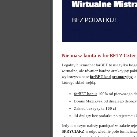
Nie masz konta w forBET? Cztery
Legalny
bukmacher forBET
to nie tylko bog
wirtualne, ale również bardzo atrakcyjny paki
wykorzysta nasz
forBET kod promocyjny
, 
którego skład wejdą:
forBET bonus
100% od pierwszego d
Bonus MaxiZysk od drugiego depozy
Zakład bez ryzyka
100 zł
14 dni
gry bez podatku po rejestracji 
Jedyne o czym należy pamiętać w trakcie reje
SPRYCIARZ
w odpowiednie pole formularza. 