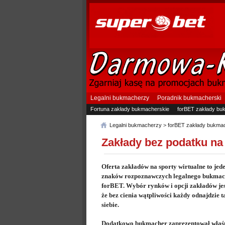
Legalni bukmacherzy
Poradnik bukmacherski
Fortuna zakłady bukmacherskie
forBET zakłady bu
Legalni bukmacherzy
>
forBET zakłady bukma
Zakłady bez podatku na
Oferta zakładów na sporty wirtualne to jed
znaków rozpoznawczych legalnego bukma
forBET. Wybór rynków i opcji zakładów jes
że bez cienia wątpliwości każdy odnajdzie t
siebie.
Dodatkowo bukmacher zaprezentował właś