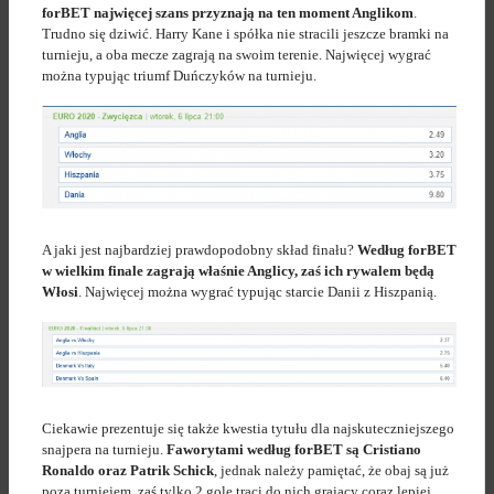
forBET najwięcej szans przyznają na ten moment Anglikom
.
Trudno się dziwić. Harry Kane i spółka nie stracili jeszcze bramki na
turnieju, a oba mecze zagrają na swoim terenie. Najwięcej wygrać
można typując triumf Duńczyków na turnieju.
A jaki jest najbardziej prawdopodobny skład finału?
Według forBET
w wielkim finale zagrają właśnie Anglicy, zaś ich rywalem będą
Włosi
. Najwięcej można wygrać typując starcie Danii z Hiszpanią.
Ciekawie prezentuje się także kwestia tytułu dla najskuteczniejszego
snajpera na turnieju.
Faworytami według forBET są Cristiano
Ronaldo oraz Patrik Schick
, jednak należy pamiętać, że obaj są już
poza turniejem, zaś tylko 2 gole traci do nich grający coraz lepiej