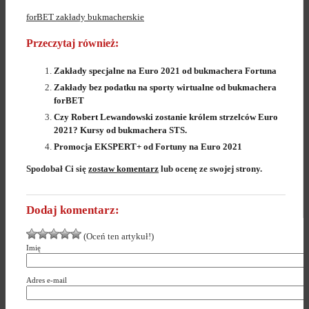
forBET zakłady bukmacherskie
Przeczytaj również:
Zakłady specjalne na Euro 2021 od bukmachera Fortuna
Zakłady bez podatku na sporty wirtualne od bukmachera
forBET
Czy Robert Lewandowski zostanie królem strzelców Euro
2021? Kursy od bukmachera STS.
Promocja EKSPERT+ od Fortuny na Euro 2021
Spodobał Ci się
zostaw komentarz
lub ocenę ze swojej strony.
Dodaj komentarz:
(Oceń ten artykuł!)
Imię
Adres e-mail