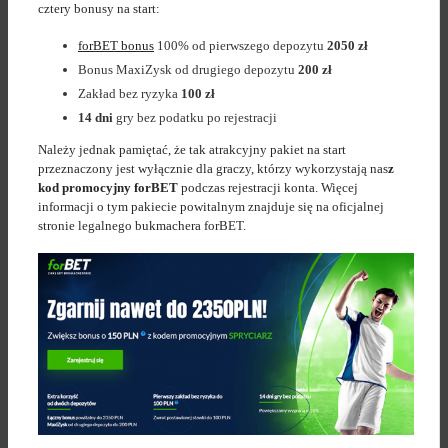
cztery bonusy na start:
forBET bonus
100% od pierwszego depozytu
2050 zł
Bonus MaxiZysk od drugiego depozytu
200 zł
Zakład bez ryzyka
100 zł
14 dni
gry bez podatku po rejestracji
Należy jednak pamiętać, że tak atrakcyjny pakiet na start
przeznaczony jest wyłącznie dla graczy, którzy wykorzystają nas
z
kod promocyjny forBET
podczas rejestracji konta. Więcej
informacji o tym pakiecie powitalnym znajduje się na oficjalnej
stronie legalnego bukmachera forBET.