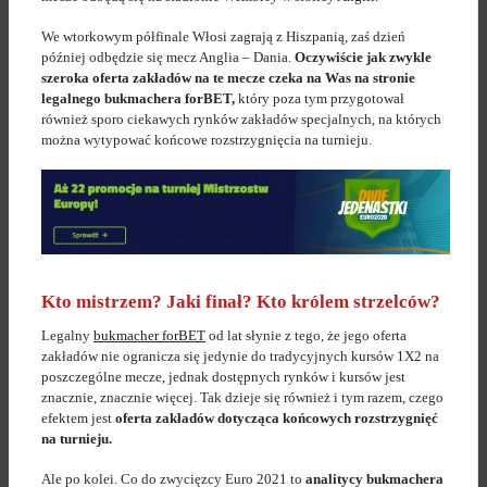
We wtorkowym półfinale Włosi zagrają z Hiszpanią, zaś dzień
później odbędzie się mecz Anglia – Dania.
Oczywiście jak zwykle
szeroka oferta zakładów na te mecze czeka na Was na stronie
legalnego bukmachera forBET,
który poza tym przygotował
również sporo ciekawych rynków zakładów specjalnych, na których
można wytypować końcowe rozstrzygnięcia na turnieju.
Kto mistrzem? Jaki finał? Kto królem strzelców?
Legalny
bukmacher forBET
od lat słynie z tego, że jego oferta
zakładów nie ogranicza się jedynie do tradycyjnych kursów 1X2 na
poszczególne mecze, jednak dostępnych rynków i kursów jest
znacznie, znacznie więcej. Tak dzieje się również i tym razem, czego
efektem jest
oferta zakładów dotycząca końcowych rozstrzygnięć
na turnieju.
Ale po kolei. Co do zwycięzcy Euro 2021 to
analitycy bukmachera