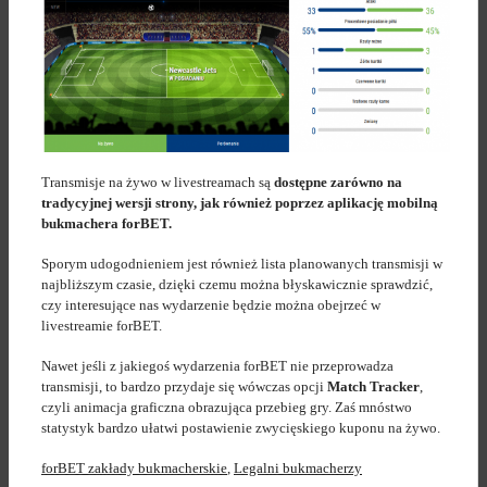
Transmisje na żywo w livestreamach są
dostępne zarówno na
tradycyjnej wersji strony, jak również poprzez aplikację mobilną
bukmachera forBET.
Sporym udogodnieniem jest również lista planowanych transmisji w
najbliższym czasie, dzięki czemu można błyskawicznie sprawdzić,
czy interesujące nas wydarzenie będzie można obejrzeć w
livestreamie forBET.
Nawet jeśli z jakiegoś wydarzenia forBET nie przeprowadza
transmisji, to bardzo przydaje się wówczas opcji
Match Tracker
,
czyli animacja graficzna obrazująca przebieg gry. Zaś mnóstwo
statystyk bardzo ułatwi postawienie zwycięskiego kuponu na żywo.
forBET zakłady bukmacherskie
,
Legalni bukmacherzy