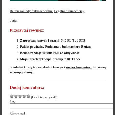
Betfan zakłady bukmacherskie
,
Legalni bukmacherzy
betfan
Przeczytaj również:
Zaproś znajomych i zgarnij 340 PLN od STS
Pakiet powitalny Pudziana u bukmachera Betfan
Betfan rozdaje 40.000 PLN za aktywność
Maja Strzelczyk współpracuje z BETFAN
Spodobał Ci się ten artykuł? Oceń go i
zostaw komentarz
lub ocenę
ze swojej strony.
Dodaj komentarz:
(Oceń ten artykuł!)
Imię
Adres e-mail