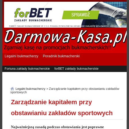
Legalni bukmacherzy
Poradnik bukmacherski
Fortuna zakłady bukmacherskie
forBET zakłady bukmacherskie
Superbet zakłady bukmacherskie
Betfan zakłady bukmacherskie
eTOTO zakłady bukmacherskie
STS zakłady bukmacherskie
Legalni bukmacherzy
> Zarządzanie kapitałem przy obstawianiu zakładów
sportowych
Zarządzanie kapitałem przy
obstawianiu zakładów sportowych
Najważniejszą zasadą podczas obstawiania jest poprawne