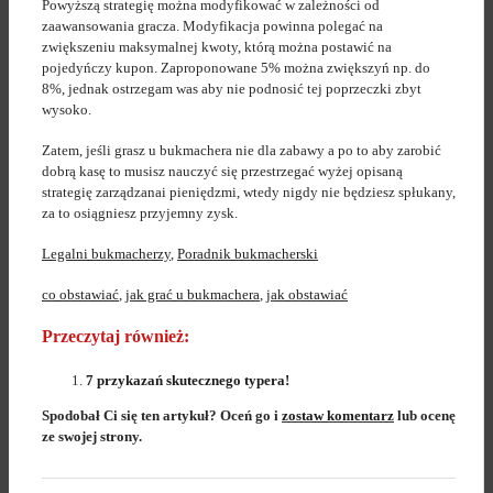
Powyższą strategię można modyfikować w zależności od
zaawansowania gracza. Modyfikacja powinna polegać na
zwiększeniu maksymalnej kwoty, którą można postawić na
pojedyńczy kupon. Zaproponowane 5% można zwiększyń np. do
8%, jednak ostrzegam was aby nie podnosić tej poprzeczki zbyt
wysoko.
Zatem, jeśli grasz u bukmachera nie dla zabawy a po to aby zarobić
dobrą kasę to musisz nauczyć się przestrzegać wyżej opisaną
strategię zarządzanai pieniędzmi, wtedy nigdy nie będziesz spłukany,
za to osiągniesz przyjemny zysk.
Legalni bukmacherzy
,
Poradnik bukmacherski
co obstawiać
,
jak grać u bukmachera
,
jak obstawiać
Przeczytaj również:
7 przykazań skutecznego typera!
Spodobał Ci się ten artykuł? Oceń go i
zostaw komentarz
lub ocenę
ze swojej strony.