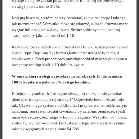
wydaje Ci się, że zakład powinien wejść to nie bój się podwyższyć
stawkę i postaw około 3-5%.
Kolejną kwestią, o której należy pamiętać, że nie ma czegoś takiego
jak niezmienność. Wszystko może się zdarzyć, a każda drużyna może
wygrać lub przegrać w dany dzień. Stwórz sobie system i oceniaj
swoje wybory jako jednostki od 1-10.
Każda jednostka przedstawia procent oraz to jak bardzo jesteś pewien
swojej typu. Dopilnuj byś bezwzględnie przestrzegać tych reguł
stawkowania. Oceń procentowo prawdopodobieństwo wejścia typu a
następnie według skali 1-10 dobierz kwote.
W omawianej strategi największy pewniak czyli 10 nie oznacza
100% kapitału a jedynie 5% całego kapitału.
Kolejnym pytaniem, które często słyszę jest to czy da się zarabiać
pieniądze korzystając z tej strategii? Odpowiedź brzmi: Absolutnie
tak. Używam tego systemu od kilku lat i nieprzerwanie nieźle na tym
zarabiam. Ten system został stworzony by zarabiać pieniądze, i jeśli
mam być szczery, bez niego w końcu przegrasz. Wszystko, co musisz
zrobić by wypracować zysk korzystając z tego systemu to utrzymać
odsetek wygranych na poziomie 54-58%.