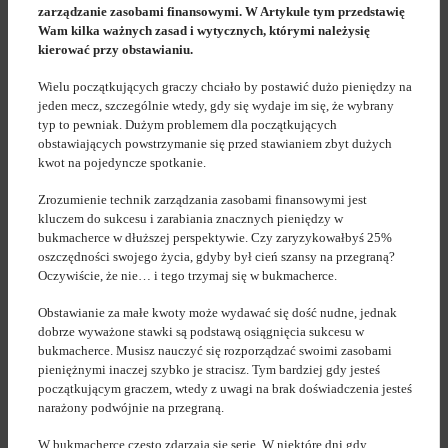
zarządzanie zasobami finansowymi. W Artykule tym przedstawię
Wam kilka ważnych zasad i wytycznych, którymi należysię
kierować przy obstawianiu.
Wielu początkujących graczy chciało by postawić dużo pieniędzy na
jeden mecz, szczególnie wtedy, gdy się wydaje im się, że wybrany
typ to pewniak. Dużym problemem dla początkujących
obstawiających powstrzymanie się przed stawianiem zbyt dużych
kwot na pojedyncze spotkanie.
Zrozumienie technik zarządzania zasobami finansowymi jest
kluczem do sukcesu i zarabiania znacznych pieniędzy w
bukmacherce w dłuższej perspektywie. Czy zaryzykowałbyś 25%
oszczędności swojego życia, gdyby był cień szansy na przegraną?
Oczywiście, że nie… i tego trzymaj się w bukmacherce.
Obstawianie za małe kwoty może wydawać się dość nudne, jednak
dobrze wyważone stawki są podstawą osiągnięcia sukcesu w
bukmacherce. Musisz nauczyć się rozporządzać swoimi zasobami
pieniężnymi inaczej szybko je stracisz. Tym bardziej gdy jesteś
początkującym graczem, wtedy z uwagi na brak doświadczenia jesteś
narażony podwójnie na przegraną.
W bukmacherce często zdarzają się serie. W niektóre dni gdy