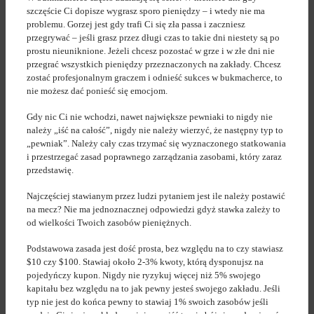
szczęście Ci dopisze wygrasz sporo pieniędzy – i wtedy nie ma
problemu. Gorzej jest gdy trafi Ci się zła passa i zaczniesz
przegrywać – jeśli grasz przez długi czas to takie dni niestety są po
prostu nieuniknione. Jeżeli chcesz pozostać w grze i w złe dni nie
przegrać wszystkich pieniędzy przeznaczonych na zakłady. Chcesz
zostać profesjonalnym graczem i odnieść sukces w bukmacherce, to
nie możesz dać ponieść się emocjom.
Gdy nic Ci nie wchodzi, nawet największe pewniaki to nigdy nie
należy „iść na całość”, nigdy nie należy wierzyć, że następny typ to
„pewniak”. Należy cały czas trzymać się wyznaczonego statkowania
i przestrzegać zasad poprawnego zarządzania zasobami, który zaraz
przedstawię.
Najczęściej stawianym przez ludzi pytaniem jest ile należy postawić
na mecz? Nie ma jednoznacznej odpowiedzi gdyż stawka zależy to
od wielkości Twoich zasobów pieniężnych.
Podstawowa zasada jest dość prosta, bez względu na to czy stawiasz
$10 czy $100. Stawiaj około 2-3% kwoty, którą dysponujsz na
pojedyńczy kupon. Nigdy nie ryzykuj więcej niż 5% swojego
kapitału bez względu na to jak pewny jesteś swojego zakładu. Jeśli
typ nie jest do końca pewny to stawiaj 1% swoich zasobów jeśli